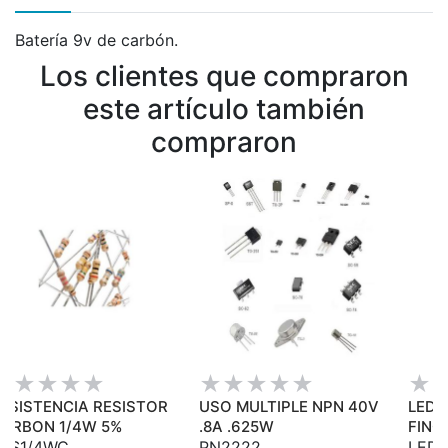
Batería 9v de carbón.
Los clientes que compraron
este artículo también
compraron
ESISTENCIA RESISTOR
USO MULTIPLE NPN 40V
LED 
ARBON 1/4W 5%
.8A .625W
FINO 
ES1/4WC
PN2222
LED0