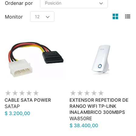
Ordenar por
view
v
Monitor
CABLE SATA POWER
EXTENSOR REPETIDOR DE
SATAP
RANGO WIFI TP-LINK
INALAMBRICO 300MBPS
$ 3.200,00
WA850RE
$ 38.400,00