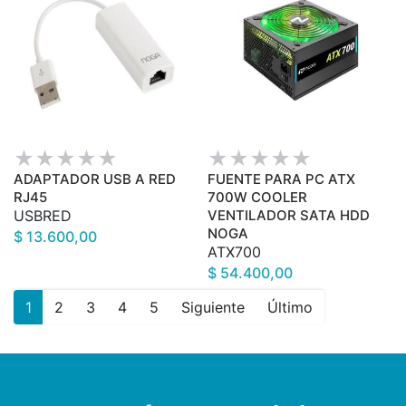
ADAPTADOR USB A RED
FUENTE PARA PC ATX
RJ45
700W COOLER
USBRED
VENTILADOR SATA HDD
NOGA
$ 13.600,00
ATX700
$ 54.400,00
1
2
3
4
5
Siguiente
Último