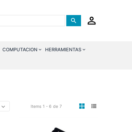
Tienda de busqueda
COMPUTACION
HERRAMIENTAS
viewmode gri
viewmode 
Items
1 - 6
de
7