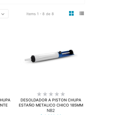
viewmode gri
viewmode 
Items
1 - 8
de
8
VISTA RÁPIDA
CHUPA
DESOLDADOR A PISTON CHUPA
ANTE
ESTAÑO METALICO CHICO 185MM
NB2