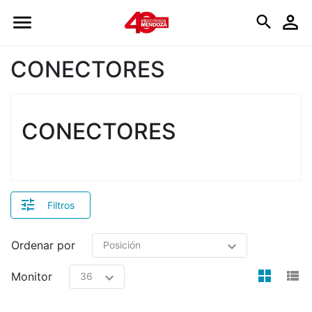
Logo
CONECTORES
CONECTORES
Filtros
Ordenar por
view
v
Monitor