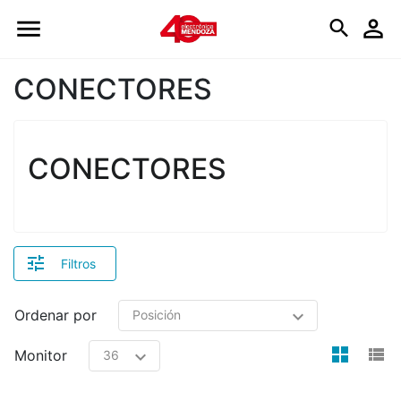
Logo
CONECTORES
CONECTORES
Filtros
Ordenar por
view
v
Monitor