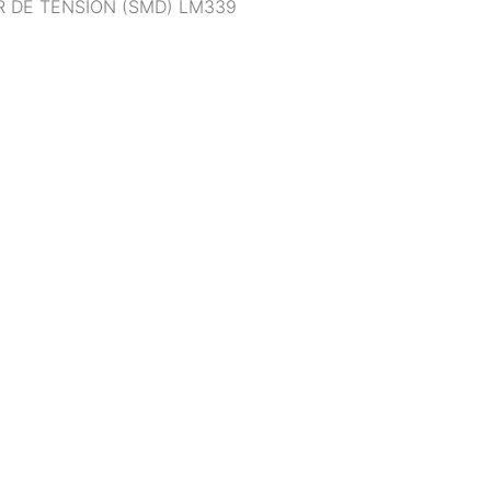
DE TENSION (SMD) LM339
ción
 un amigo