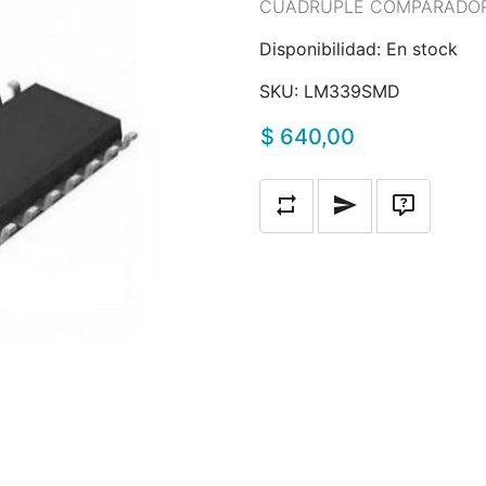
CUADRUPLE COMPARADOR 
Disponibilidad:
En stock
SKU:
LM339SMD
$ 640,00
Añadir a la lista de compara
Escribe un correo a
Pregunta