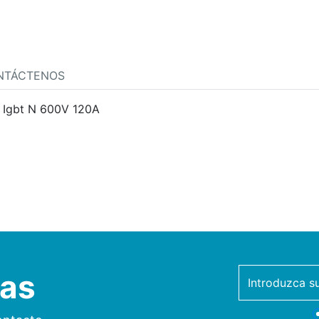
NTÁCTENOS
 Igbt N 600V 120A
ias
newsletter