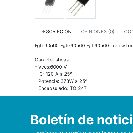
DESCRIPCIÓN
OPINIONES (0)
CO
Fgh 60n60 Fgh-60n60 Fgh60n60 Transistor
Características:
- Vces:6000 V
- IC: 120 A a 25º
- Potencia: 378W a 25º
- Encapsulado: TO-247
Boletín de notic