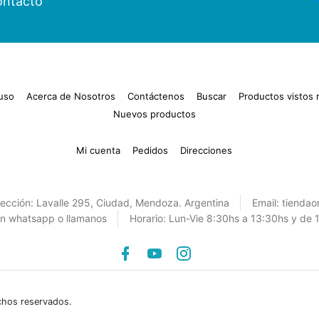
ontacto
uso
Acerca de Nosotros
Contáctenos
Buscar
Productos vistos
Nuevos productos
Mi cuenta
Pedidos
Direcciones
rección:
Lavalle 295, Ciudad, Mendoza. Argentina
Email:
tiendao
 whatsapp o llamanos
Horario:
Lun-Vie 8:30hs a 13:30hs y de 
Facebook
youtube
instagram
chos reservados.