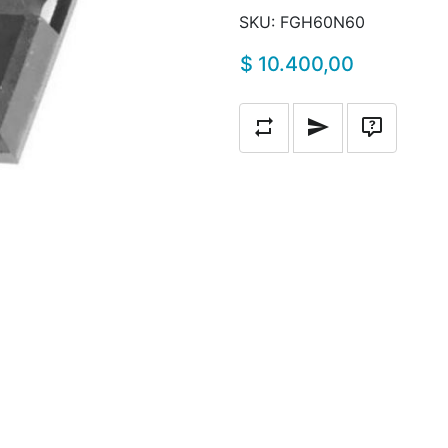
SKU:
FGH60N60
$ 10.400,00
Añadir a la lista de compara
Escribe un correo a
Pregunta