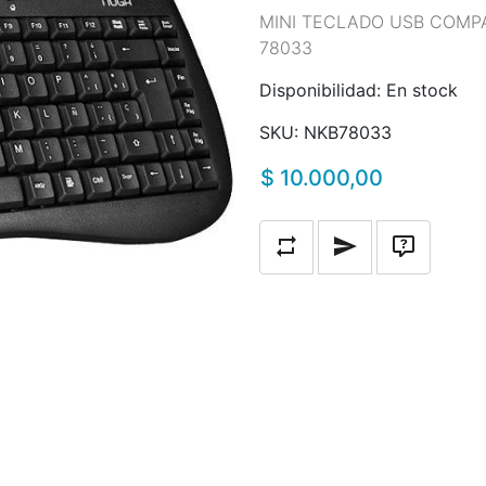
MINI TECLADO USB COMP
78033
Disponibilidad:
En stock
SKU:
NKB78033
$ 10.000,00
Añadir a la lista de compara
Escribe un correo a
Pregunta