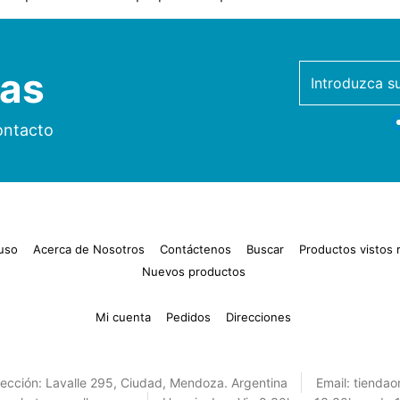
ias
newsletter
ontacto
uso
Acerca de Nosotros
Contáctenos
Buscar
Productos vistos
Nuevos productos
Mi cuenta
Pedidos
Direcciones
rección:
Lavalle 295, Ciudad, Mendoza. Argentina
Email:
tiendao