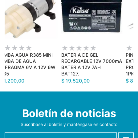
OMBA AGUA R385 MINI
BATERIA DE GEL
PINZ
OMBA DE AGUA
RECARGABLE 12V 7000mA
EXTR
IAFRAGMA 6V A 12V 6W
BATERIA 12V 7AH
PROS
385
BAT127.
1PK1
 11.200,00
$ 19.520,00
$ 8.
Boletín de noticias
Suscríbase al boletín y manténgase en contacto