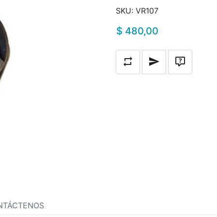
SKU:
VR107
$ 480,00
Añadir a la lista de compara
Escribe un correo a
Pregunta
NTÁCTENOS