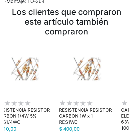
-Montaje: TO-264
Los clientes que compraron
este artículo también
compraron
ESISTENCIA RESISTOR
RESISTENCIA RESISTOR
CAPA
ARBON 1/4W 5%
CARBON 1W x 1
ELEC
ES1/4WC
RES1WC
63V 
100*
 110,00
$ 400,00