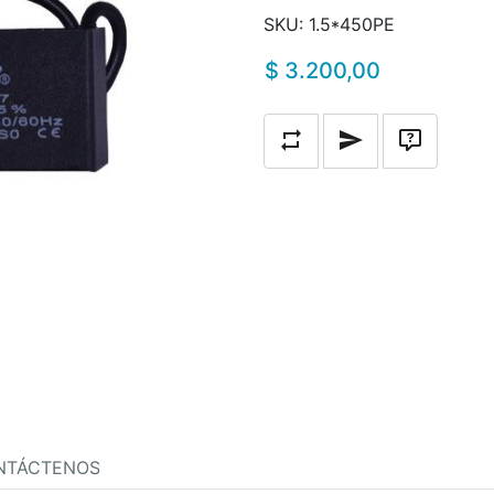
SKU:
1.5*450PE
$ 3.200,00
Añadir a la lista de compara
Escribe un correo a
Pregunta
NTÁCTENOS