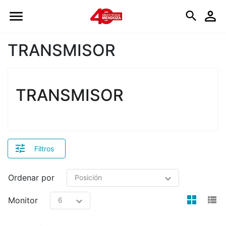
Logo
TRANSMISOR
TRANSMISOR
Filtros
Ordenar por
view
v
Monitor